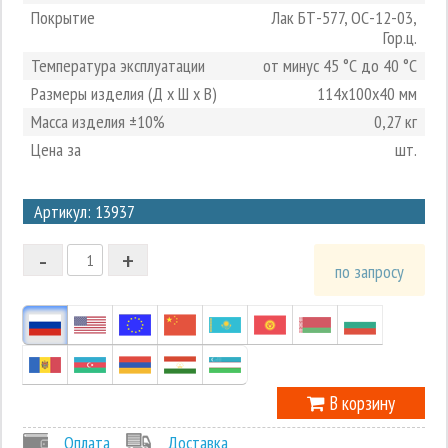
Покрытие
Лак БТ-577, ОС-12-03,
Гор.ц.
Температура эксплуатации
от минус 45 °С до 40 °С
Размеры изделия (Д х Ш х В)
114х100х40 мм
Масса изделия ±10%
0,27 кг
Цена за
шт.
3
Артикул: 13937
2
-
+
1
по запросу
0
-1
В корзину
Оплата
Доставка