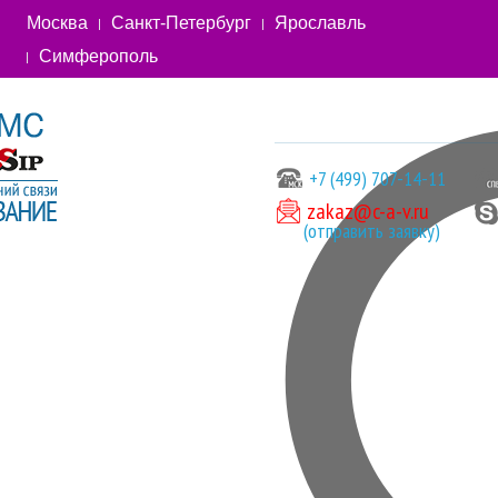
Москва
Санкт-Петербург
Ярославль
Симферополь
+7 (499) 707-14-11
zakaz@c-a-v.ru
(отправить заявку)