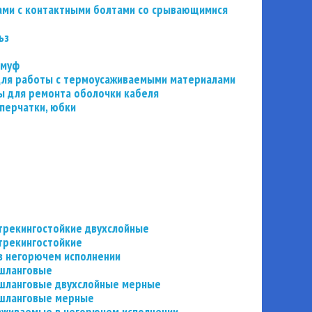
ьзами с контактными болтами со срывающимися
ьз
 муф
 для работы с термоусаживаемыми материалами
 для ремонта оболочки кабеля
перчатки, юбки
трекингостойкие двухслойные
трекингостойкие
в негорючем исполнении
 шланговые
шланговые двухслойные мерные
 шланговые мерные
аживаемые в негорючем исполнении