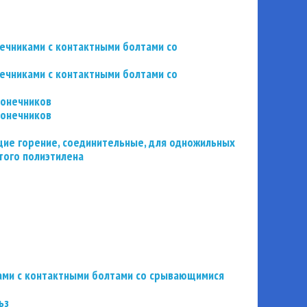
нечниками с контактными болтами со
нечниками с контактными болтами со
конечников
конечников
ие горение, соединительные, для одножильных
того полиэтилена
ьзами с контактными болтами со срывающимися
ьз