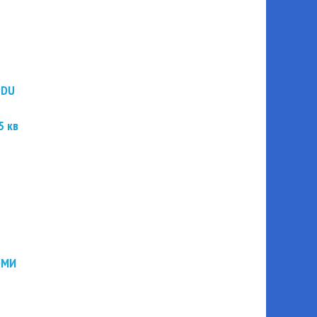
PDU
5 кв
ЭМИ