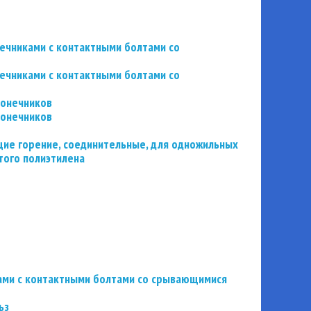
нечниками с контактными болтами со
нечниками с контактными болтами со
конечников
конечников
ие горение, соединительные, для одножильных
того полиэтилена
ьзами с контактными болтами со срывающимися
ьз