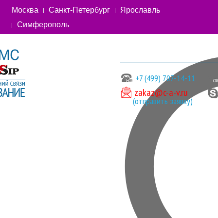
Москва
Санкт-Петербург
Ярославль
Симферополь
+7 (499) 707-14-11
zakaz@c-a-v.ru
(отправить заявку)