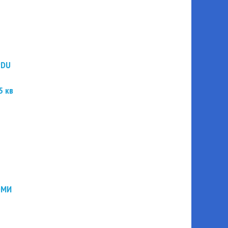
PDU
5 кв
ЭМИ