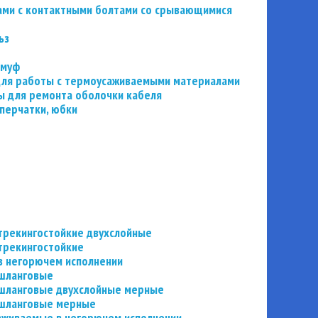
ьзами с контактными болтами со срывающимися
ьз
 муф
 для работы с термоусаживаемыми материалами
 для ремонта оболочки кабеля
перчатки, юбки
трекингостойкие двухслойные
трекингостойкие
в негорючем исполнении
 шланговые
шланговые двухслойные мерные
 шланговые мерные
аживаемые в негорючем исполнении