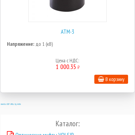
АТМ-3
Напряжение:
до 1 (кВ)
Цена c НДС:
1 000.35
₽
В корзину
Joomla SEF URLs by Artio
Каталог: