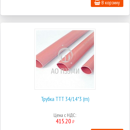
В корзину
Трубка ТТТ 34/14*3 (гп)
Цена с НДС:
415.20
₽