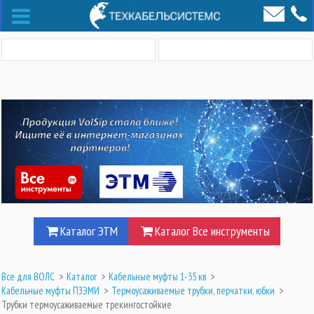
Каталог ЭТМ
Каталог Все инструменты
Все для ВОЛС
>
Каталог
>
Кабельные муфты 1-35 кв
>
Кабельные муфты ПЗЭМИ
>
Термоусаживаемые трубки, перчатки, юбки
>
Трубки термоусаживаемые трекингостойкие