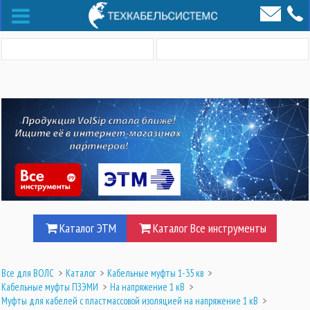
Каталог ЭТМ
Каталог Все инструменты
Все для ВОЛС
>
Каталог
>
Кабельные муфты 1-35 кв
>
Кабельные муфты ПЗЭМИ
>
На напряжение 1 кВ
>
Муфты для кабелей с пластмассовой изоляцией на напряжение 1 кВ
>