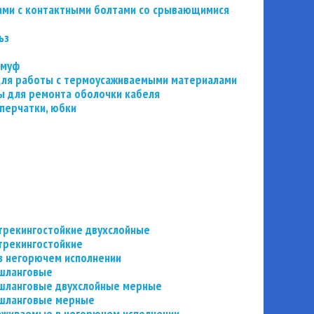
ьзами с контактными болтами со срывающимися
ьз
 муф
 для работы с термоусаживаемыми материалами
 для ремонта оболочки кабеля
перчатки, юбки
трекингостойкие двухслойные
трекингостойкие
в негорючем исполнении
 шланговые
шланговые двухслойные мерные
 шланговые мерные
аживаемые в негорючем исполнении