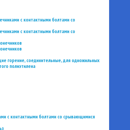
нечниками с контактными болтами со
нечниками с контактными болтами со
конечников
конечников
ие горение, соединительные, для одножильных
того полиэтилена
ьзами с контактными болтами со срывающимися
ьз