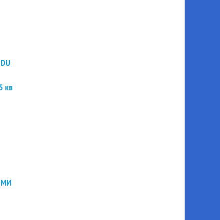
PDU
5 кв
ЭМИ