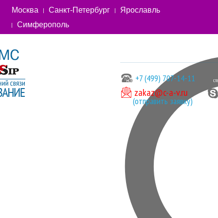
Москва
Санкт-Петербург
Ярославль
Симферополь
+7 (499) 707-14-11
zakaz@c-a-v.ru
(отправить заявку)