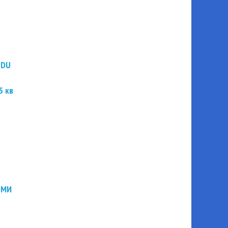
PDU
5 кв
ЭМИ