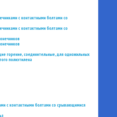
нечниками с контактными болтами со
нечниками с контактными болтами со
конечников
конечников
ие горение, соединительные, для одножильных
того полиэтилена
ьзами с контактными болтами со срывающимися
ьз