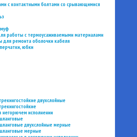
ьзами с контактными болтами со срывающимися
ьз
 муф
 для работы с термоусаживаемыми материалами
 для ремонта оболочки кабеля
перчатки, юбки
трекингостойкие двухслойные
трекингостойкие
в негорючем исполнении
 шланговые
шланговые двухслойные мерные
 шланговые мерные
аживаемые в негорючем исполнении