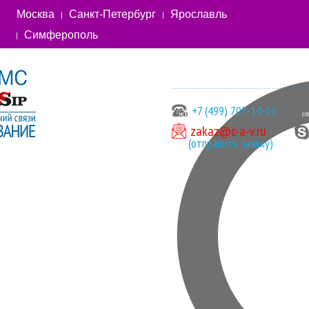
Москва
Санкт-Петербург
Ярославль
Симферополь
+7 (499) 707-14-11
zakaz@c-a-v.ru
(отправить заявку)