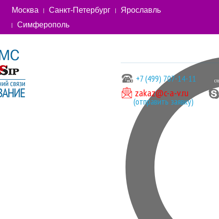
Москва
Санкт-Петербург
Ярославль
Симферополь
+7 (499) 707-14-11
zakaz@c-a-v.ru
(отправить заявку)