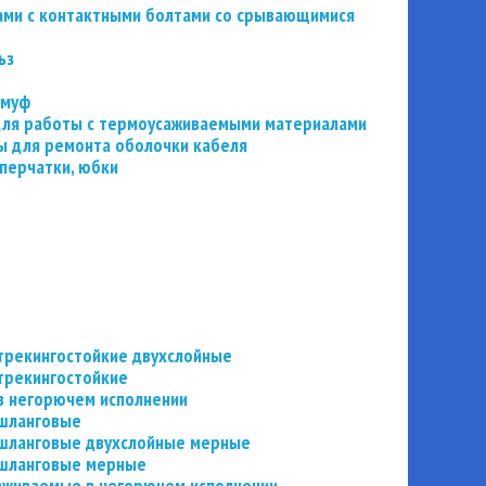
ьзами с контактными болтами со срывающимися
ьз
 муф
 для работы с термоусаживаемыми материалами
 для ремонта оболочки кабеля
перчатки, юбки
трекингостойкие двухслойные
трекингостойкие
в негорючем исполнении
 шланговые
шланговые двухслойные мерные
 шланговые мерные
аживаемые в негорючем исполнении