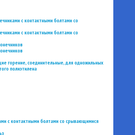
нечниками с контактными болтами со
нечниками с контактными болтами со
конечников
конечников
ие горение, соединительные, для одножильных
того полиэтилена
ьзами с контактными болтами со срывающимися
ьз