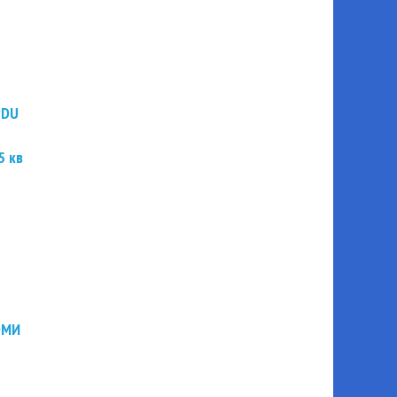
PDU
5 кв
ЭМИ