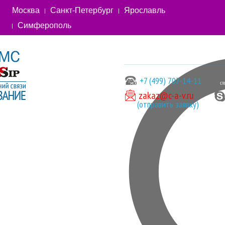
Москва
Санкт-Петербург
Ярославль
Симферополь
+7 (499) 707-14-11
zakaz@c-a-v.ru
(отправить заявку)