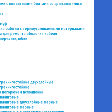
ьзами с контактными болтами со срывающимися
ьз
 муф
 для работы с термоусаживаемыми материалами
 для ремонта оболочки кабеля
перчатки, юбки
трекингостойкие двухслойные
трекингостойкие
в негорючем исполнении
 шланговые
шланговые двухслойные мерные
 шланговые мерные
аживаемые в негорючем исполнении