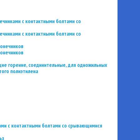
нечниками с контактными болтами со
нечниками с контактными болтами со
конечников
конечников
ие горение, соединительные, для одножильных
того полиэтилена
ьзами с контактными болтами со срывающимися
ьз