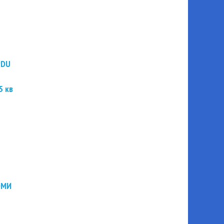
PDU
5 кв
ЭМИ