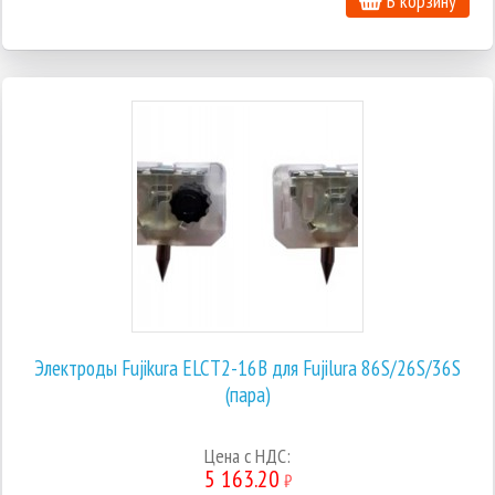
В корзину
Электроды Fujikura ELCT2-16B для Fujilura 86S/26S/36S
(пара)
Цена с НДС:
5 163.20
₽