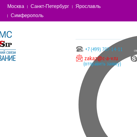
Москва
Санкт-Петербург
Ярославль
Симферополь
+7 (499) 707-14-11
zakaz@c-a-v.ru
(отправить заявку)