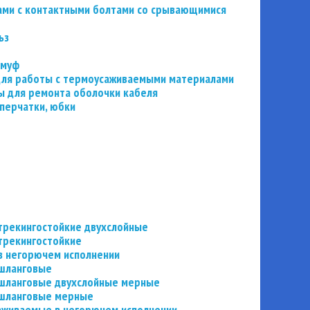
ьзами с контактными болтами со срывающимися
ьз
 муф
 для работы с термоусаживаемыми материалами
 для ремонта оболочки кабеля
перчатки, юбки
трекингостойкие двухслойные
трекингостойкие
в негорючем исполнении
 шланговые
шланговые двухслойные мерные
 шланговые мерные
аживаемые в негорючем исполнении