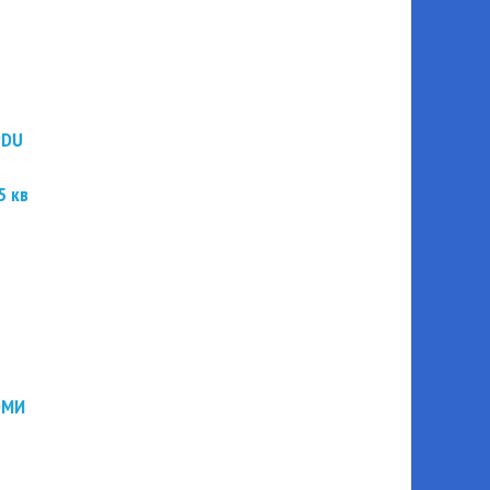
PDU
5 кв
ЭМИ