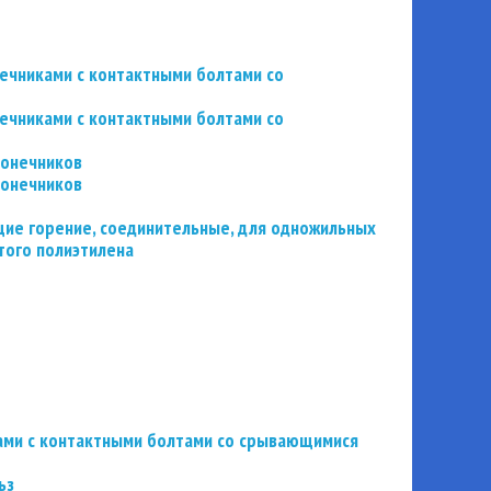
нечниками с контактными болтами со
нечниками с контактными болтами со
конечников
конечников
ие горение, соединительные, для одножильных
того полиэтилена
ьзами с контактными болтами со срывающимися
ьз