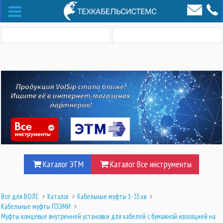
Каталог ЭТМ
Каталог Все инструменты
Все для ВОЛС
>
Каталог
>
Кабельные муфты 1-35 кв
>
Кабельные муфты ПЗЭМИ
>
Муфты концевые внутренней установки для кабелей с бумажной изоляцией на