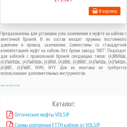
В корзину
Предназначены для установки узла заземления в муфте на кабеля с
ленточной броней. В их состав входят пружина постоянного
давления и провод заземления. Совместимы со стандартной
комплектацией муфт на кабель без брони завода "КВТ". Подходят
для кабелей с проволочной броней следующих типов: (А)ВБбШв,
(А)ПвБбШв, (А)ПвБбШп, (А)ВБВ, (А)ВВБ, (А)ВВБГ, (А)ПвКШв, (А)ПвКШп,
(А)ВВГ, (А)ПвВГ, NYM, NYY. Для их монтажа не требуется
использование дополнительных инструментов.
Joomla SEF URLs by Artio
Каталог:
Оптические муфты VOLSIP
Схемы крепления FTTH кабеля от VOLSIP