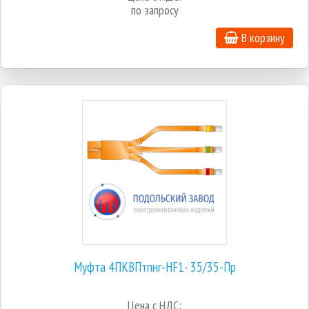
по запросу
В корзину
Муфта 4ПКВПтпнг-HF1- 35/35-Пр
Цена с НДС: