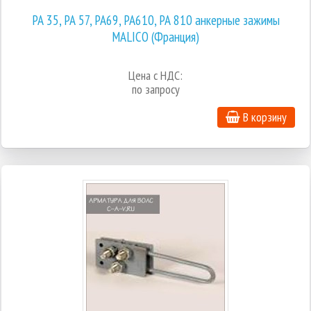
РА 35, РА 57, РА69, РА610, РА 810 анкерные зажимы
MALICO (Франция)
Цена с НДС:
по запросу
В корзину