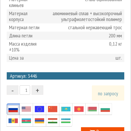
клиньев
Материал
алюминиевый сплав + высокопрочный
корпуса
ультрафиолетостойкий полимер
Материал петли
стальной нержавеющий трос
Длина петли
200 мм
Масса изделия
0,12 кг
±10%
Цена за
шт.
3
Артикул: 3446
2
-
+
1
по запросу
0
-1