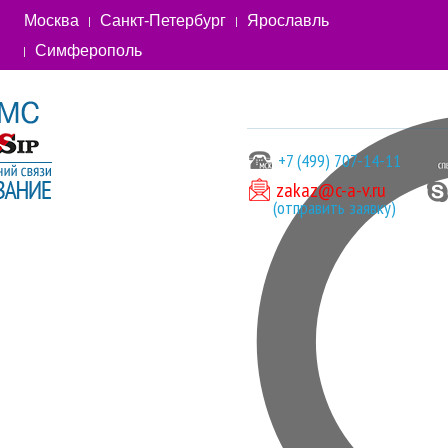
Москва
Санкт-Петербург
Ярославль
Симферополь
+7 (499) 707-14-11
zakaz@c-a-v.ru
(отправить заявку)