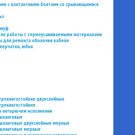
ьзами с контактными болтами со срывающимися
ьз
 муф
 для работы с термоусаживаемыми материалами
 для ремонта оболочки кабеля
перчатки, юбки
трекингостойкие двухслойные
трекингостойкие
в негорючем исполнении
 шланговые
шланговые двухслойные мерные
 шланговые мерные
аживаемые в негорючем исполнении