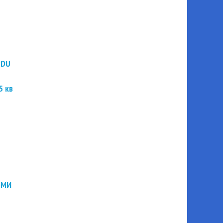
PDU
5 кв
ЭМИ