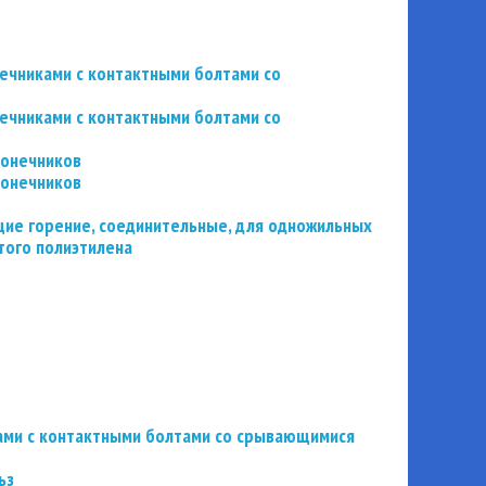
нечниками с контактными болтами со
нечниками с контактными болтами со
конечников
конечников
ие горение, соединительные, для одножильных
того полиэтилена
ьзами с контактными болтами со срывающимися
ьз