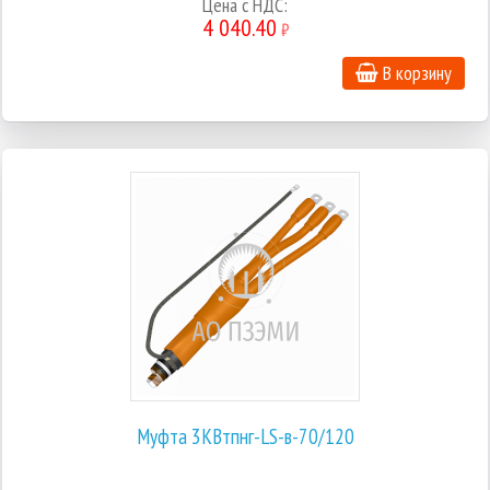
Цена с НДС:
4 040.40
₽
В корзину
Муфта 3КВтпнг-LS-в-70/120