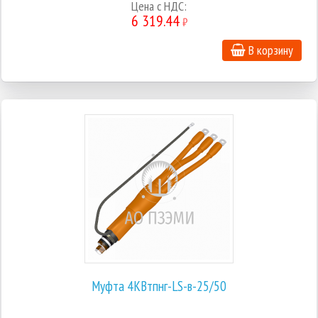
Цена с НДС:
6 319.44
₽
В корзину
Муфта 4КВтпнг-LS-в-25/50