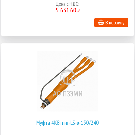
Цена с НДС:
5 631.60
₽
В корзину
Муфта 4КВтпнг-LS-в-150/240