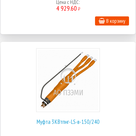
Цена с НДС:
4 929.60
₽
В корзину
Муфта 3КВтпнг-LS-в-150/240