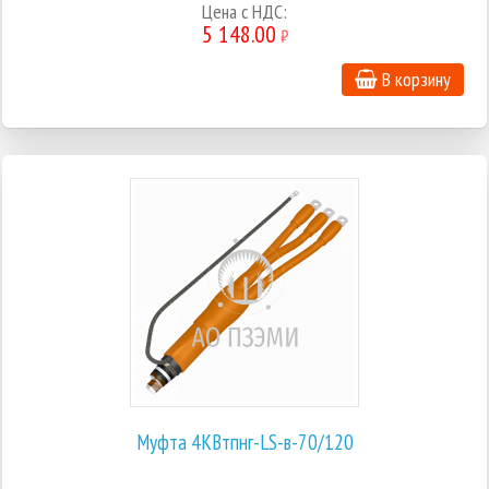
Цена с НДС:
5 148.00
₽
В корзину
Муфта 4КВтпнг-LS-в-70/120