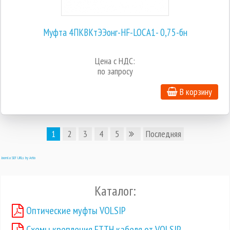
Муфта 4ПКВКтЭЭонг-HF-LOCA1- 0,75-бн
Цена с НДС:
по запросу
В корзину
1
2
3
4
5
Последняя
Joomla SEF URLs by Artio
Каталог:
Оптические муфты VOLSIP
Схемы крепления FTTH кабеля от VOLSIP