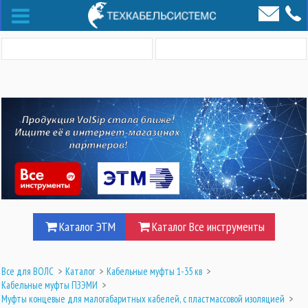
Каталог ЭТМ
Каталог Все инструменты
Все для ВОЛС
>
Каталог
>
Кабельные муфты 1-35 кв
>
Кабельные муфты ПЗЭМИ
>
Муфты концевые для малогабаритных кабелей, с пластмассовой изоляцией
>