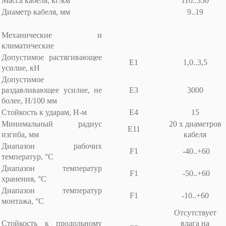
Масса кабеля, кг/км
110..350
Диаметр кабеля, мм
9..19
Механические и
климатические
Допустимое растягивающее
E1
1,0..3,5
усилие, кН
Допустимое
раздавливающее усилие, не
E3
3000
более, Н/100 мм
Стойкость к ударам, Н-м
E4
15
Минимальный радиус
20 х диаметров
E11
изгиба, мм
кабеля
Диапазон рабочих
F1
-40..+60
температур, °С
Диапазон температур
F1
-50..+60
хранения, °С
Диапазон температур
F1
-10..+60
монтажа, °С
Отсутствует
Стойкость к продольному
влага на