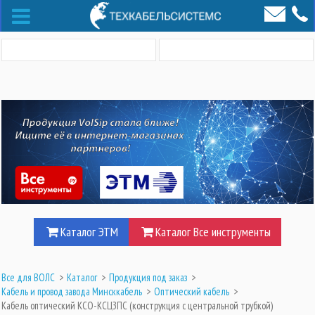
Каталог ЭТМ
Каталог Все инструменты
Все для ВОЛС
>
Каталог
>
Продукция под заказ
>
Кабель и провод завода Минсккабель
>
Оптический кабель
>
Кабель оптический КСО-КСЦЗПС (конструкция с центральной трубкой)