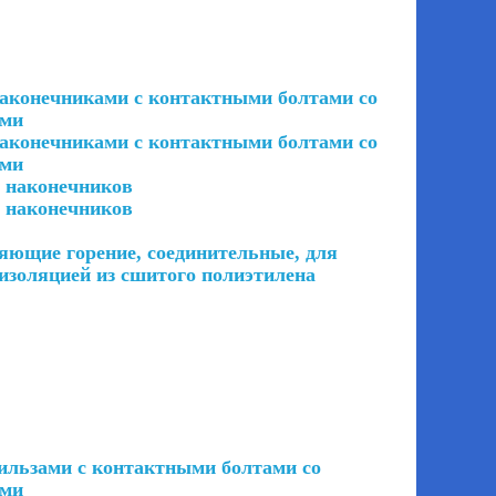
наконечниками с контактными болтами со
ами
наконечниками с контактными болтами со
ами
з наконечников
з наконечников
яющие горение, соединительные, для
изоляцией из сшитого полиэтилена
гильзами с контактными болтами со
ами