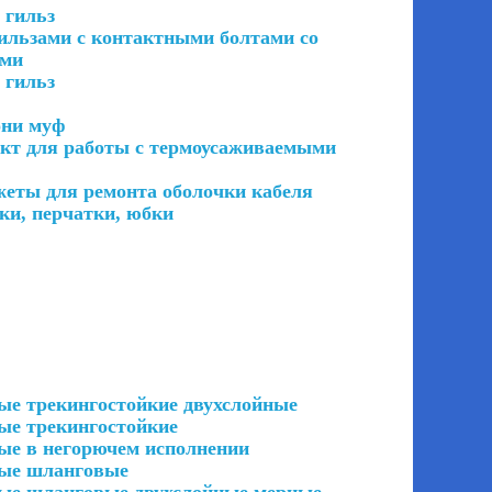
 гильз
гильзами с контактными болтами со
ами
 гильз
они муф
ект для работы с термоусаживаемыми
еты для ремонта оболочки кабеля
ки, перчатки, юбки
ые трекингостойкие двухслойные
ые трекингостойкие
ые в негорючем исполнении
мые шланговые