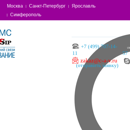
Москва
Санкт-Петербург
Ярославль
Симферополь
+7 (499) 707-14-
11
57
zakaz@c-a-v.ru
(отправить заявку)