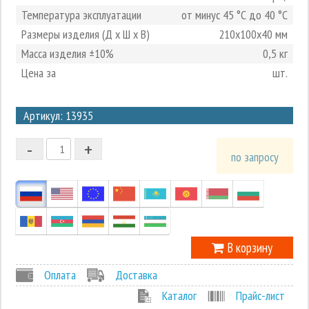
Температура эксплуатации
от минус 45 °С до 40 °С
Размеры изделия (Д х Ш х В)
210х100х40 мм
Масса изделия ±10%
0,5 кг
Цена за
шт.
3
Артикул: 13935
2
-
+
1
по запросу
0
-1
В корзину
Оплата
Доставка
Каталог
Прайс-лист