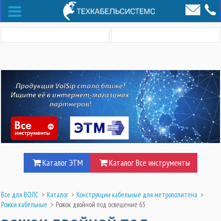
Каталог ЭТМ
Каталог Все инструменты
Все для ВОЛС
>
Каталог
>
Конструкции кабельные для метрополитена
>
Рожки кабельные
>
Рожок двойной под освещение 65