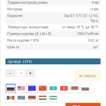
Толщина материала рожка
4 мм
Материал
сталь
Покрытие
Лак БТ-577, ОС-12-03,
Гор.ц.
Температура эксплуатации
от минус 45 °С до 40 °С
Размеры изделия (Д х Ш х В)
190х77х40 мм
Масса изделия ±10%
0,61 кг
Цена за
шт.
3
Артикул: 13941
2
-
+
1
по запросу
0
-1