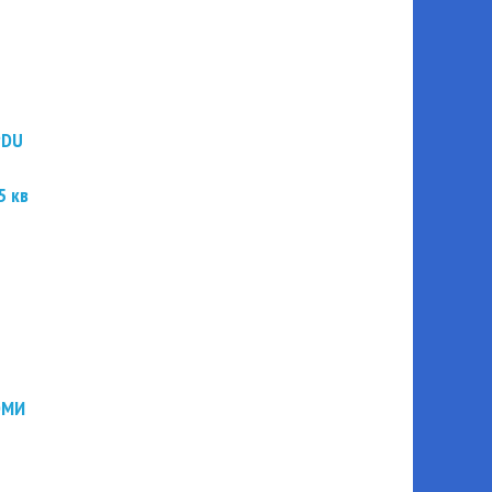
PDU
5 кв
ЭМИ