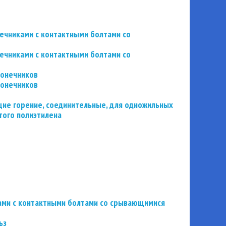
нечниками с контактными болтами со
нечниками с контактными болтами со
конечников
конечников
ие горение, соединительные, для одножильных
того полиэтилена
ьзами с контактными болтами со срывающимися
ьз