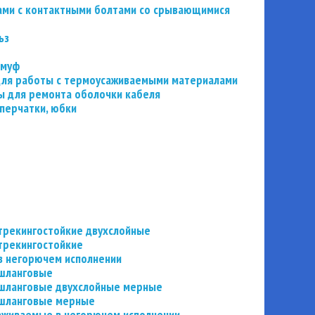
ьзами с контактными болтами со срывающимися
ьз
 муф
 для работы с термоусаживаемыми материалами
 для ремонта оболочки кабеля
перчатки, юбки
трекингостойкие двухслойные
трекингостойкие
в негорючем исполнении
 шланговые
шланговые двухслойные мерные
 шланговые мерные
аживаемые в негорючем исполнении