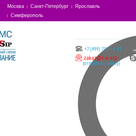
Москва
Санкт-Петербург
Ярославль
Симферополь
+7 (499) 707-14-11
zakaz@c-a-v.ru
(отправить заявку)