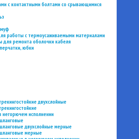
ьзами с контактными болтами со срывающимися
ьз
 муф
 для работы с термоусаживаемыми материалами
 для ремонта оболочки кабеля
перчатки, юбки
трекингостойкие двухслойные
трекингостойкие
в негорючем исполнении
 шланговые
шланговые двухслойные мерные
 шланговые мерные
аживаемые в негорючем исполнении