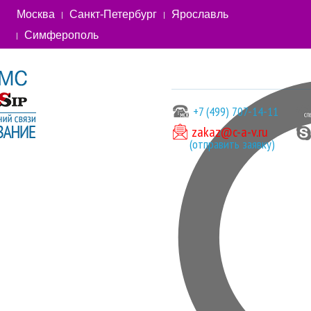
Москва
Санкт-Петербург
Ярославль
Симферополь
+7 (499) 707-14-11
zakaz@c-a-v.ru
(отправить заявку)