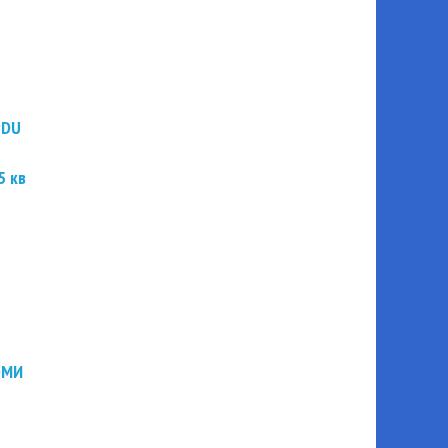
PDU
5 кв
ЭМИ