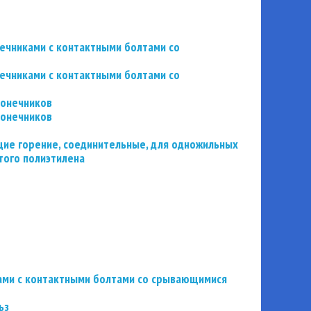
нечниками с контактными болтами со
нечниками с контактными болтами со
конечников
конечников
ие горение, соединительные, для одножильных
того полиэтилена
ьзами с контактными болтами со срывающимися
ьз