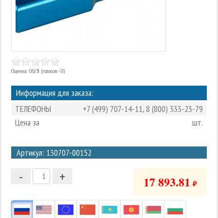
Оценка: 0.0/
5
(голосов - 0)
Информация для заказа:
ТЕЛЕФОНЫ
+7 (499) 707-14-11
,
8 (800) 333-23-79
Цена за
шт.
3
Артикул: 130707-00152
2
-
+
1
17 893.81
₽
0
-1