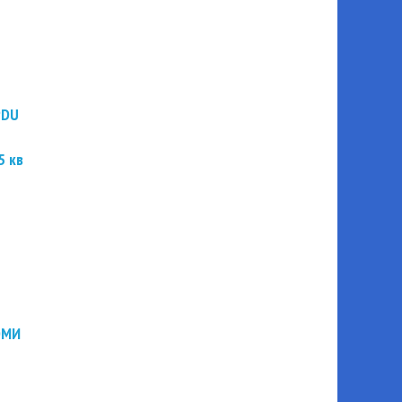
PDU
5 кв
ЭМИ