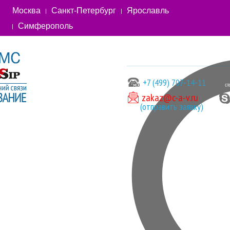
Москва
Санкт-Петербург
Ярославль
Симферополь
+7 (499) 707-14-11
zakaz@c-a-v.ru
(отправить заявку)