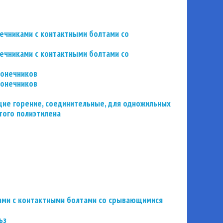
нечниками с контактными болтами со
нечниками с контактными болтами со
конечников
конечников
ие горение, соединительные, для одножильных
того полиэтилена
ьзами с контактными болтами со срывающимися
ьз