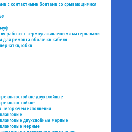
ьзами с контактными болтами со срывающимися
ьз
 муф
 для работы с термоусаживаемыми материалами
 для ремонта оболочки кабеля
перчатки, юбки
трекингостойкие двухслойные
трекингостойкие
в негорючем исполнении
 шланговые
шланговые двухслойные мерные
 шланговые мерные
аживаемые в негорючем исполнении