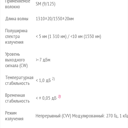
Применяемое
SM (9/125)
волокно
Длина волны
1310±20/1550±20нм
Полуширина
спектра
< 5 нм (1 310 нм) / <10 нм (1550 нм)
излучения
Уровень
выходного
>-7 дБм
сигнала (CW)
Температурная
2)
< 1,0 дБ
стабильность
Временная
3)
< ± 0,05 дБ
стабильность
Режим
Непрерывный (CVV) Модулированный: 270 Гц, 1 кГц,
излучения