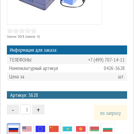
Оценка: 0.0/
5
(голосов - 0)
Информация для заказа:
ТЕЛЕФОНЫ
+7 (499) 707-14-11
Номенклатурный артикул
0426-3628
Цена за
шт.
3
Артикул: 3628
2
-
+
1
по запросу
0
-1