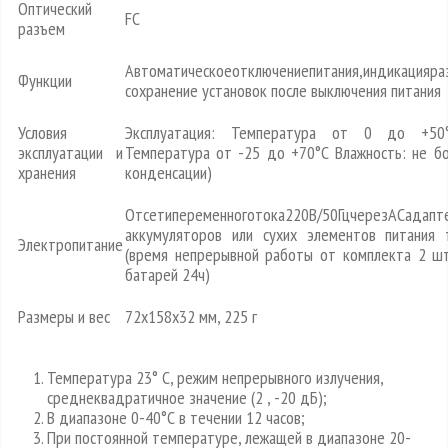
Оптический
FC
разъем
Автоматическоеотключениепитания,индикацияра
Функции
сохранение установок после выключения питания
Условия
Эксплуатация: Температура от 0 до +50°
эксплуатации и
Температура от -25 до +70°С Влажность: не б
хранения
конденсации)
Отсетипеременноготока220В/50ГцчерезАСадап
аккумуляторов или сухих элементов питания 
Электропитание
(время непрерывной работы от комплекта 2 шт
батарей 24ч)
Размеры и вес
72x158x32 мм, 225 г
Температура 23° С, режим непрерывного излучения,
среднеквадратичное значение (2 , -20 дБ);
В диапазоне 0-40°С в течении 12 часов;
При постоянной температуре, лежащей в диапазоне 20-