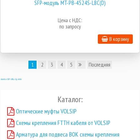
SFP-модуль MT-PB-4524S-L8C(D)
Цена с НДС:
по запросу
В корзину
1
2
3
4
5
Последняя
Joomla SEF URLs by Artio
Каталог:
Оптические муфты VOLSIP
Схемы крепления FTTH кабеля от VOLSIP
Арматура для подвеса ВОК схемы крепления