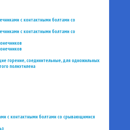
нечниками с контактными болтами со
нечниками с контактными болтами со
конечников
конечников
ие горение, соединительные, для одножильных
того полиэтилена
ьзами с контактными болтами со срывающимися
ьз