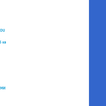
PDU
5 кв
ЭМИ