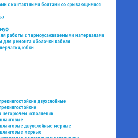
ьзами с контактными болтами со срывающимися
ьз
 муф
 для работы с термоусаживаемыми материалами
 для ремонта оболочки кабеля
перчатки, юбки
трекингостойкие двухслойные
трекингостойкие
в негорючем исполнении
 шланговые
шланговые двухслойные мерные
 шланговые мерные
аживаемые в негорючем исполнении