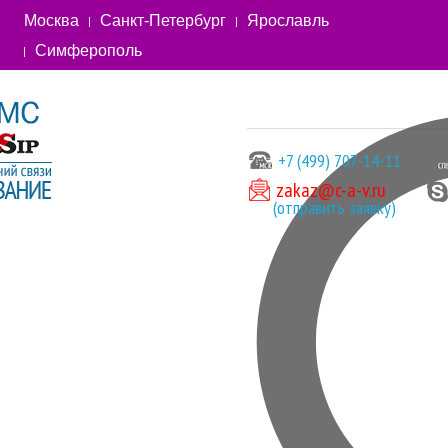
Москва
Санкт-Петербург
Ярославль
Симферополь
+7 (499) 707-14-11
zakaz@c-a-v.ru
(отправить заявку)