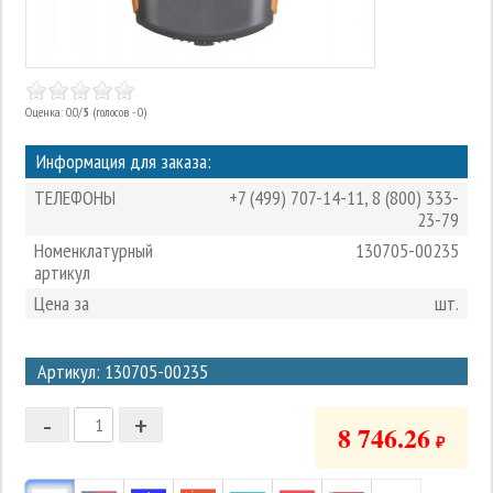
Оценка: 0.0/
5
(голосов - 0)
Информация для заказа:
ТЕЛЕФОНЫ
+7 (499) 707-14-11
,
8 (800) 333-
23-79
Номенклатурный
130705-00235
артикул
Цена за
шт.
3
Артикул: 130705-00235
2
-
+
1
8 746.26
₽
0