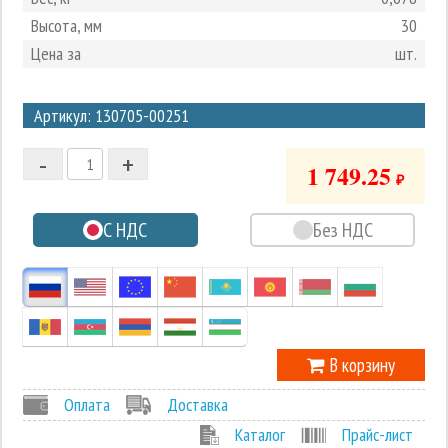
Высота, мм
30
Цена за
шт.
3
Артикул: 130705-00251
2
-
+
1
1 749.25
₽
0
С НДС
Без НДС
-1
В корзину
Оплата
Доставка
Каталог
Прайс-лист