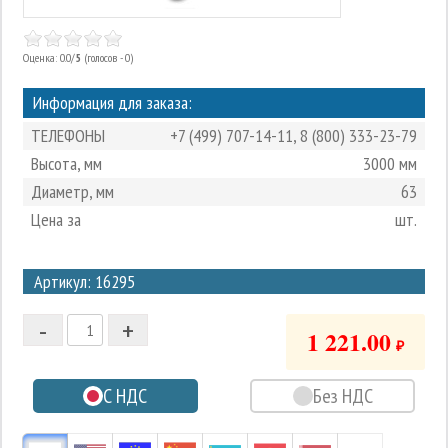
Оценка: 0.0/
5
(голосов - 0)
Информация для заказа:
ТЕЛЕФОНЫ
+7 (499) 707-14-11
,
8 (800) 333-23-79
Высота, мм
3000 мм
Диаметр, мм
63
Цена за
шт.
3
Артикул: 16295
2
-
+
1
1 221.00
₽
0
С НДС
Без НДС
-1