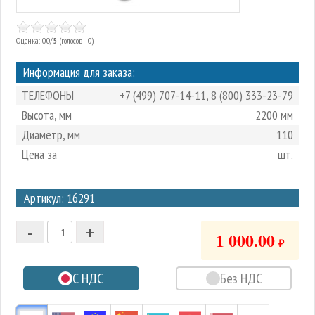
Оценка: 0.0/
5
(голосов - 0)
Информация для заказа:
ТЕЛЕФОНЫ
+7 (499) 707-14-11
,
8 (800) 333-23-79
Высота, мм
2200 мм
Диаметр, мм
110
Цена за
шт.
3
Артикул: 16291
2
-
+
1
1 000.00
₽
0
С НДС
Без НДС
-1