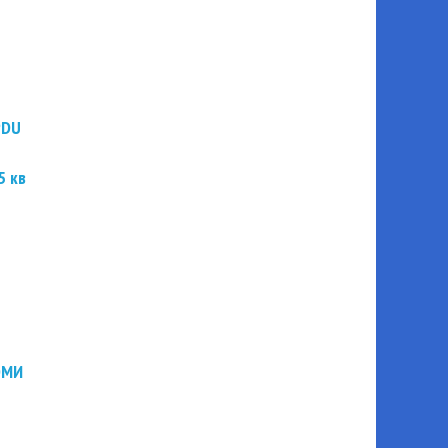
PDU
5 кв
ЭМИ