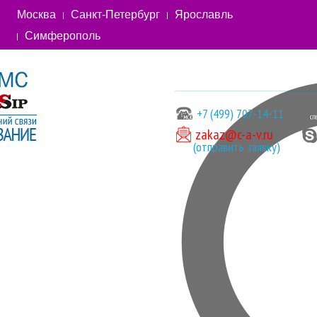
Москва
Санкт-Петербург
Ярославль
Симферополь
+7 (499) 707-14-11
zakaz@c-a-v.ru
(отправить заявку)