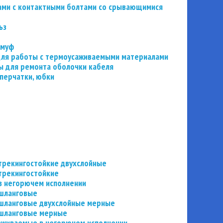
ьзами с контактными болтами со срывающимися
ьз
 муф
 для работы с термоусаживаемыми материалами
 для ремонта оболочки кабеля
перчатки, юбки
трекингостойкие двухслойные
трекингостойкие
в негорючем исполнении
 шланговые
шланговые двухслойные мерные
 шланговые мерные
аживаемые в негорючем исполнении