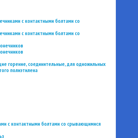
нечниками с контактными болтами со
нечниками с контактными болтами со
конечников
конечников
ие горение, соединительные, для одножильных
того полиэтилена
ьзами с контактными болтами со срывающимися
ьз