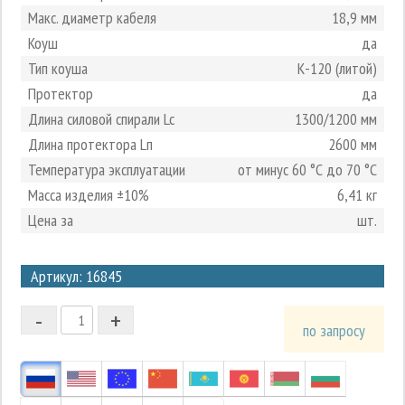
Макс. диаметр кабеля
18,9 мм
Коуш
да
Тип коуша
К-120 (литой)
Протектор
да
Длина силовой спирали Lc
1300/1200 мм
Длина протектора Lп
2600 мм
Температура эксплуатации
от минус 60 °С до 70 °С
Масса изделия ±10%
6,41 кг
Цена за
шт.
3
Артикул: 16845
2
-
+
1
по запросу
0
-1