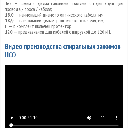
Твк
— зажим с двумя силовыми прядями в один коуш для
провода / троса / кабеля;
18,0
— наименьший диаметр оптического кабеля, мм;
18,9
— наибольший диаметр оптического кабеля, мм;
П
— в комплект включён протектор;
120
— предназначен для кабелей с нагрузкой до 120 кН.
Видео производства спиральных зажимов
НСО