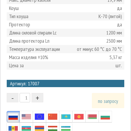
Коуш
да
Тип коуша
К-70 (литой)
Протектор
да
Длина силовой спирали Lc
1200 мм
Длина протектора Lп
2300 мм
Температура эксплуатации
от минус 60 °С до 70 °С
Масса изделия ±10%
5,37 кг
Цена за
шт.
3
Артикул: 17007
2
-
+
1
по запросу
0
-1