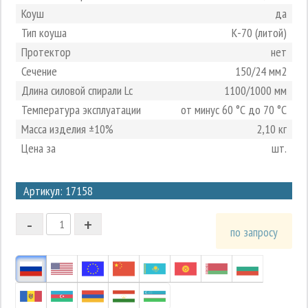
Коуш
да
Тип коуша
К-70 (литой)
Протектор
нет
Сечение
150/24 мм2
Длина силовой спирали Lc
1100/1000 мм
Температура эксплуатации
от минус 60 °С до 70 °С
Масса изделия ±10%
2,10 кг
Цена за
шт.
3
Артикул: 17158
2
-
+
1
по запросу
0
-1