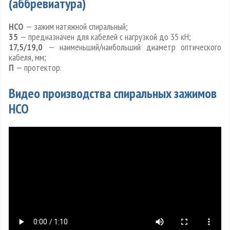
(аббревиатура)
НСО
— зажим натяжной спиральный;
35
— предназначен для кабелей с нагрузкой до 35 кН;
17,5/19,0
— наименьший/наибольший диаметр оптического
кабеля, мм;
П
— протектор.
Видео производства спиральных зажимов
НСО