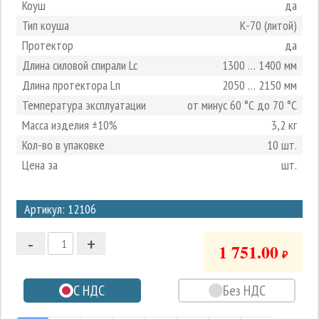
Коуш
да
Тип коуша
К-70 (литой)
Протектор
да
Длина силовой спирали Lc
1300 … 1400 мм
Длина протектора Lп
2050 … 2150 мм
Температура эксплуатации
от минус 60 °С до 70 °С
Масса изделия ±10%
3,2 кг
Кол-во в упаковке
10 шт.
Цена за
шт.
3
Артикул: 12106
2
-
+
1
1 751.00
₽
0
С НДС
Без НДС
-1