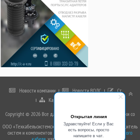
Новости компании
Новости ВОЛС
Статьи
Карта сайта
Корзина
Copyright © 2026 Все для ВОЛС, ВЛЭП. Комплексные поставки со
Открытая линия
складов.
Здравствуйте! Если у Вас
ООО «Техкабельсистемс» - российский поставщик и производитель
есть вопросы, просто
систем и компонентов для ВОЛС, ЛЭП: арматуры,
оптического
напишите в чат.
кабеля
, узлов и элементов крепления.