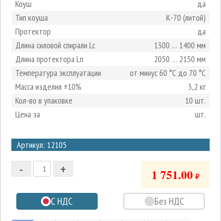
Коуш
да
Тип коуша
К-70 (литой)
Протектор
да
Длина силовой спирали Lc
1300 … 1400 мм
Длина протектора Lп
2050 … 2150 мм
Температура эксплуатации
от минус 60 °С до 70 °С
Масса изделия ±10%
3,2 кг
Кол-во в упаковке
10 шт.
Цена за
шт.
3
Артикул: 12105
2
-
+
1
1 751.00
₽
0
С НДС
Без НДС
-1