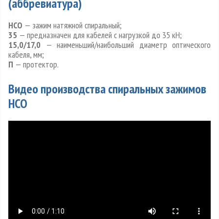
(аббревиатура)
НСО
— зажим натяжной спиральный;
35
— предназначен для кабелей с нагрузкой до 35 кН;
15,0/17,0
— наименьший/наибольший диаметр оптического
кабеля, мм;
П
— протектор.
Видео производства спиральных зажимов
НСО