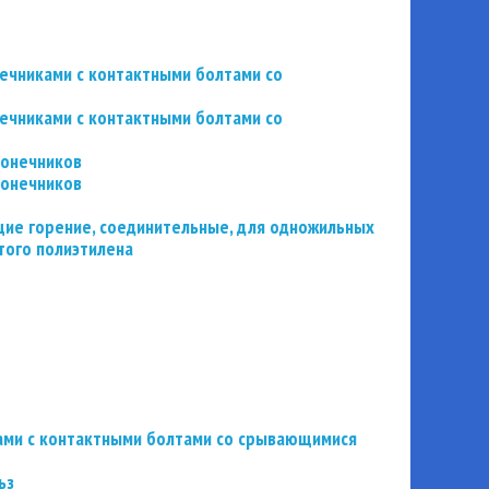
нечниками с контактными болтами со
нечниками с контактными болтами со
конечников
конечников
ие горение, соединительные, для одножильных
того полиэтилена
ьзами с контактными болтами со срывающимися
ьз