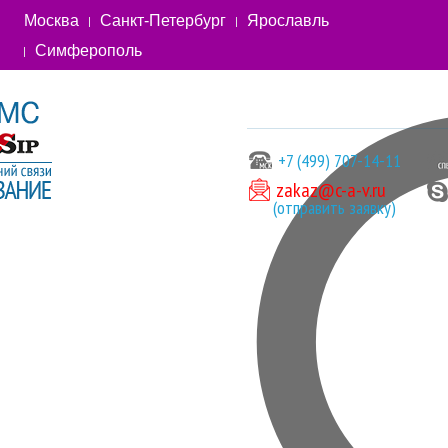
Москва
Санкт-Петербург
Ярославль
Симферополь
+7 (499) 707-14-11
zakaz@c-a-v.ru
(отправить заявку)