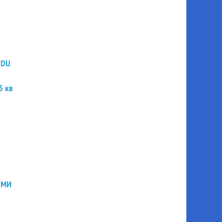
PDU
5 кв
ЭМИ