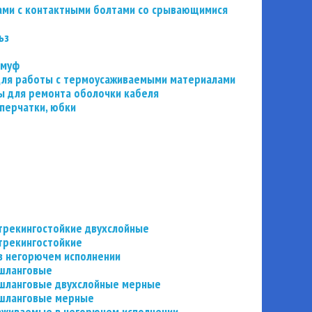
ьзами с контактными болтами со срывающимися
ьз
 муф
 для работы с термоусаживаемыми материалами
 для ремонта оболочки кабеля
перчатки, юбки
трекингостойкие двухслойные
трекингостойкие
в негорючем исполнении
 шланговые
шланговые двухслойные мерные
 шланговые мерные
аживаемые в негорючем исполнении