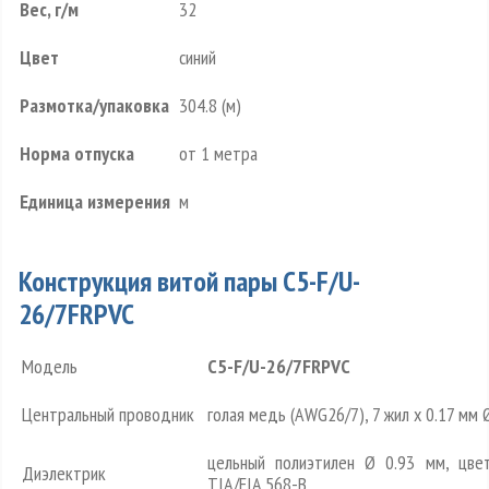
Вес, г/м
32
Цвет
синий
Размотка/упаковка
304.8 (м)
Норма отпуска
от 1 метра
Единица измерения
м
Конструкция витой пары C5-F/U-
26/7FRPVC
Модель
C5-F/U-26/7FRPVC
Центральный проводник
голая медь (AWG26/7), 7 жил x 0.17 мм 
цельный полиэтилен Ø 0.93 мм, цве
Диэлектрик
TIA/EIA 568-B