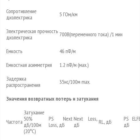
Сопротивление
5 ГОм/км
диэлектрика
Электрическая прочность
700В(переменного тока) /1 мин
диэлектрика
Емкость
46 пФ/м
Емкостная асимметрия
1.2 пФ/м (мах.)
Задержка
35нс/100м max.
распространения
Значения возвратных потерь и затухания
Затухание
50%
PS Next
Next Loss,
PS ELF
Частота
RL, дБ
дБ/100м
Loss, дБ
дБ
дБ
(20°C)