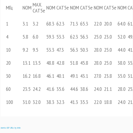
MAX.
МГц
NOM
NOM
CAT5е
NOM
CAT5е
NOM
CAT5е
NOM
CA
CAT5е
1
3.1
3.2
68.3
62.3
71.3
65.3
22.0
20.0
64.0
61
4
5.8
6.0
59.3
53.3
62.3
56.3
25.0
23.0
52.0
49
10
9.2
9.5
53.3
47.3
56.3
50.3
28.0
25.0
44.0
41
20
13.1
13.5
48.8
42.8
51.8
45.8
28.0
25.0
38.0
35
30
16.2
16.8
46.1
40.1
49.1
43.1
27.0
23.8
35.0
31
60
23.5
24.2
41.6
35.6
44.6
38.6
24.0
21.1
28.0
25
100
31.0
32.0
38.3
32.3
41.3
35.3
22.0
18.8
24.0
21
Joomla SEF URLs by Artio