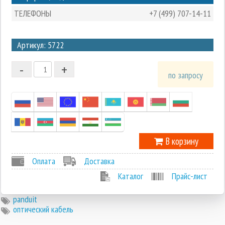
ТЕЛЕФОНЫ
+7 (499) 707-14-11
3
Артикул: 5722
2
-
+
1
по запросу
0
-1
В корзину
Оплата
Доставка
Каталог
Прайс-лист
panduit
оптический кабель