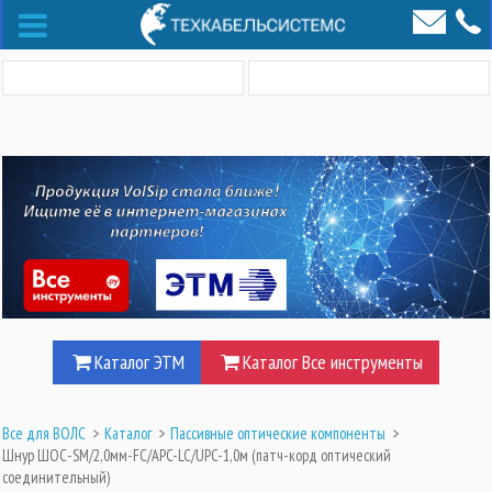
Каталог ЭТМ
Каталог Все инструменты
Все для ВОЛС
>
Каталог
>
Пассивные оптические компоненты
>
Шнур ШОС-SM/2,0мм-FC/APC-LC/UPC-1,0м (патч-корд оптический
соединительный)