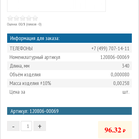
Оценка: 0.0/
5
(голосов - 0)
Информация для заказа:
ТЕЛЕФОНЫ
+7 (499) 707-14-11
Номенклатурный артикул
120806-00069
Длина, мм
340
Объём изделия
0,000080
Масса изделия ±10%
0,00258
Цена за
шт.
3
Артикул: 120806-00069
2
-
+
1
96.32
₽
0