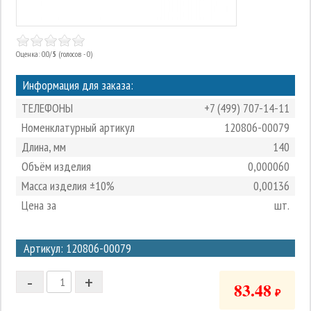
Оценка: 0.0/
5
(голосов - 0)
Информация для заказа:
ТЕЛЕФОНЫ
+7 (499) 707-14-11
Номенклатурный артикул
120806-00079
Длина, мм
140
Объём изделия
0,000060
Масса изделия ±10%
0,00136
Цена за
шт.
3
Артикул: 120806-00079
2
-
+
1
83.48
₽
0