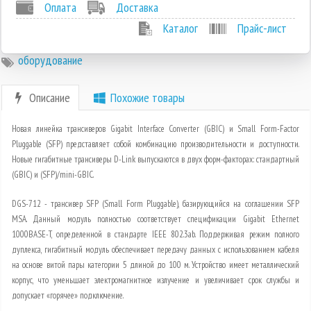
Оплата
Доставка
Каталог
Прайс-лист
оборудование
Описание
Похожие товары
Новая линейка трансиверов Gigabit Interface Converter (GBIC) и Small Form-Factor
Pluggable (SFP) представляет собой комбинацию производительности и доступности.
Новые гигабитные трансиверы D-Link выпускаются в двух форм-факторах: стандартный
(GBIC) и (SFP)/mini-GBIC.
DGS-712 - трансивер SFP (Small Form Pluggable), базирующийся на соглашении SFP
MSA. Данный модуль полностью соответствует спецификации Gigabit Ethernet
1000BASE-T, определенной в стандарте IEEE 802.3ab. Поддерживая режим полного
дуплекса, гигабитный модуль обеспечивает передачу данных с использованием кабеля
на основе витой пары категории 5 длиной до 100 м. Устройство имеет металлический
корпус, что уменьшает электромагнитное излучение и увеличивает срок службы и
допускает «горячее» подключение.