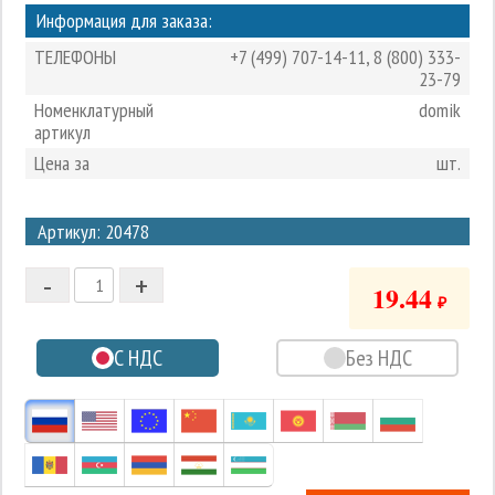
Информация для заказа:
ТЕЛЕФОНЫ
+7 (499) 707-14-11
,
8 (800) 333-
23-79
Номенклатурный
domik
артикул
Цена за
шт.
3
Артикул: 20478
2
-
+
1
19.44
₽
0
С НДС
Без НДС
-1