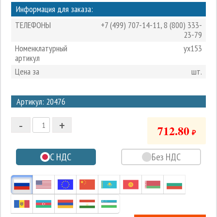
Информация для заказа:
ТЕЛЕФОНЫ
+7 (499) 707-14-11
,
8 (800) 333-
23-79
Номенклатурный
yx153
артикул
Цена за
шт.
3
Артикул: 20476
2
-
+
1
712.80
₽
0
С НДС
Без НДС
-1